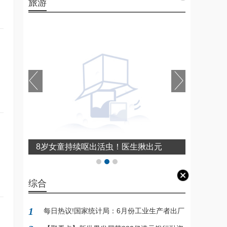
旅游
字节跳动香港业务发展迅猛：抖音月活
增长超60%，AI领域BytePlus加快布局
综合
1
每日热议!国家统计局：6月份工业生产者出厂
价格同比下降3.6%