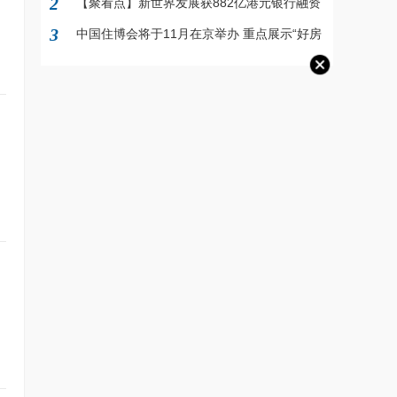
2
【聚看点】新世界发展获882亿港元银行融资
支持
3
中国住博会将于11月在京举办 重点展示“好房
子”建设样板