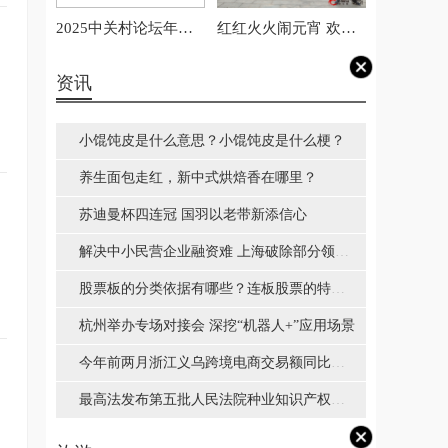
2025中关村论坛年会
红红火火闹元宵 欢天
京津冀协同创新与高
喜地庆团圆——西平
质量发展论坛举办
县柏城街道举办“亚昊
资讯
杯”“我们的节日·欢乐
中国年”传统文化节
小馄饨皮是什么意思？小馄饨皮是什么梗？
养生面包走红，新中式烘焙香在哪里？
苏迪曼杯四连冠 国羽以老带新添信心
解决中小民营企业融资难 上海破除部分领域
市场准入隐性门槛
股票板的分类依据有哪些？连板股票的特点
是什么？
杭州举办专场对接会 深挖“机器人+”应用场景
今年前两月浙江义乌跨境电商交易额同比增
长17.82%
最高法发布第五批人民法院种业知识产权司
法保护典型案例