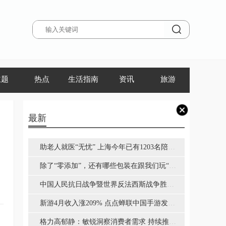
主题
热点
生活指南
资讯
旅游
最新
助老人就医“无忧” 上海今年已有1203名陪诊
师完成规范培训-焦点要闻
除了“零添加”，还有哪些包装在跟我们玩“文
字游戏”？
中国人民抗日战争暨世界反法西斯战争胜利8
0周年纪念活动标识发布
新游4月收入涨209% 点点蝉联中国手游发行
商收入榜亚军
格力高郁静：敏锐洞察消费者需求 持续推进