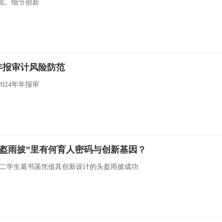
潮流。细节创新
年报审计风险防范
024年年报审
头盔雨披”里有何育人密码与创新基因？
二学生葛书菡凭借其创新设计的头盔雨披成功