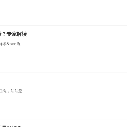
号？专家解读
rarr;近
红绳，沾沾您