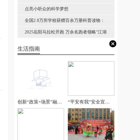
产品创新
点亮小听众的科学梦想
全国2.8万所学校获赠百余万册科普读物：普
及防震减灾知识
2025岳阳马拉松开跑 万余名跑者领略“江湖名
城”风采
生活指南
创新“政策+场景”融合
“平安有我”安全宣讲
京东3C数码“国补中国
走进京城出租车、网
行”激活城市新消费
约车和汽车租赁行业