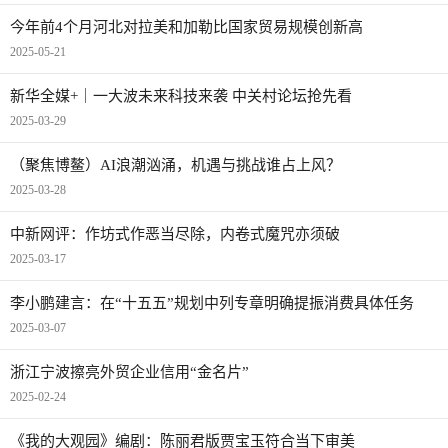
今年前4个月河北对拉美和加勒比国家贸易规模创新高
2025-05-21
新华全媒+｜一大波未来科技来袭 中关村论坛抢先看
2025-03-29
（聚焦博鳌）AI浪潮汹涌，机遇与挑战谁占上风？
2025-03-28
中新网评：作坊式作恶当尽除，内卷式魔咒亦须破
2025-03-17
李小鹏建言：在“十五五”规划中列专章明确提振消费具体任务
2025-03-07
浙江宁波擦亮外贸企业信用“金名片”
2025-02-24
《我的大观园》编剧：陈丽君版贾宝玉符合当下审美