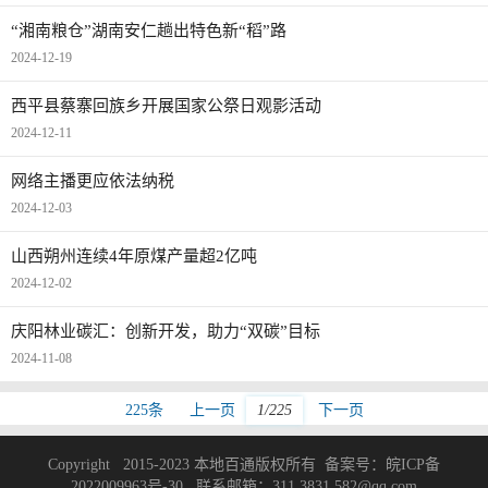
“湘南粮仓”湖南安仁趟出特色新“稻”路
2024-12-19
​西平县蔡寨回族乡开展国家公祭日观影活动
2024-12-11
网络主播更应依法纳税
2024-12-03
山西朔州连续4年原煤产量超2亿吨
2024-12-02
庆阳林业碳汇：创新开发，助力“双碳”目标
2024-11-08
225条
上一页
1/225
下一页
Copyright 2015-2023 本地百通版权所有 备案号：
皖ICP备
2022009963号-30
联系邮箱：311 3831 582@qq.com