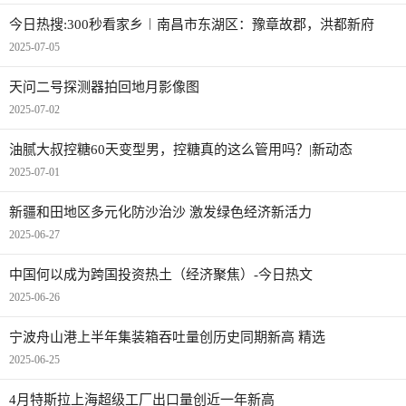
今日热搜:300秒看家乡︱南昌市东湖区：豫章故郡，洪都新府
2025-07-05
天问二号探测器拍回地月影像图
2025-07-02
油腻大叔控糖60天变型男，控糖真的这么管用吗？|新动态
2025-07-01
新疆和田地区多元化防沙治沙 激发绿色经济新活力
2025-06-27
中国何以成为跨国投资热土（经济聚焦）-今日热文
2025-06-26
宁波舟山港上半年集装箱吞吐量创历史同期新高 精选
2025-06-25
4月特斯拉上海超级工厂出口量创近一年新高